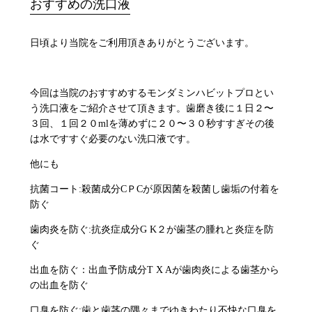
おすすめの洗口液
日頃より当院をご利用頂きありがとうございます。
今回は当院のおすすめするモンダミンハビットプロとい
う洗口液をご紹介させて頂きます。歯磨き後に１日２〜
３回、１回２０mlを薄めずに２０〜３０秒すすぎその後
は水ですすぐ必要のない洗口液です。
他にも
抗菌コート:殺菌成分CＰCが原因菌を殺菌し歯垢の付着を
防ぐ
歯肉炎を防ぐ:抗炎症成分G K２が歯茎の腫れと炎症を防
ぐ
出血を防ぐ：出血予防成分T X Aが歯肉炎による歯茎から
の出血を防ぐ
口臭を防ぐ:歯と歯茎の隅々までゆきわたり不快な口臭を